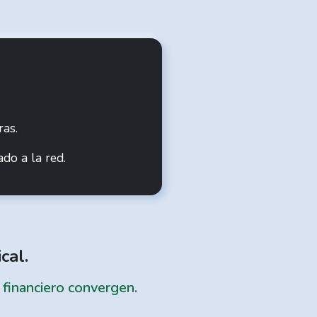
ras.
do a la red.
cal.
o financiero convergen.